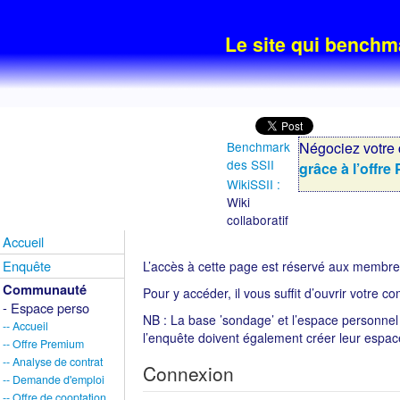
Le site qui benchm
Benchmark
Négociez votre
des SSII
grâce à l’offr
WikiSSII :
Wiki
collaboratif
Accueil
Enquête
L’accès à cette page est réservé aux membr
Communauté
Pour y accéder, il vous suffit d’ouvrir votre 
- Espace perso
NB : La base ’sondage’ et l’espace personne
-- Accueil
l’enquête doivent également créer leur espac
-- Offre Premium
-- Analyse de contrat
Connexion
-- Demande d'emploi
-- Offre de cooptation